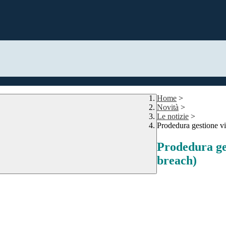
Home
>
Novità
>
Le notizie
>
Prodedura gestione vi
Prodedura ges
breach)