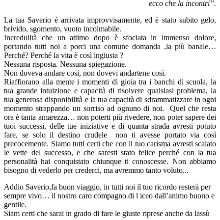
ecco che la incontri”.
La tua Saverio è arrivata improvvisamente, ed è stato subito gelo,
brivido, sgomento, vuoto incolmabile.
Incredulità che un attimo dopo è sfociata in immenso dolore,
portando tutti noi a porci una comune domanda ,la più banale…
Perché? Perché la vita è così ingiusta ?
Nessuna risposta. Nessuna spiegazione.
Non doveva andare così, non dovevi andartene così.
Riaffiorano alla mente i momenti di gioia tra i banchi di scuola, la
tua grande intuizione e capacità di risolvere qualsiasi problema, la
tua generosa disponibilità e la tua capacità di sdrammatizzare in ogni
momento strappando un sorriso ad ognuno di noi. Quel che resta
ora è tanta amarezza… non poterti più rivedere, non poter sapere dei
tuoi successi, delle tue iniziative e di quanta strada avresti potuto
fare, se solo il destino crudele non ti avesse portato via così
precocemente. Siamo tutti certi che con il tuo carisma avresti scalato
le vette del successo, e che saresti stato felice perché con la tua
personalità hai conquistato chiunque ti conoscesse. Non abbiamo
bisogno di vederlo per crederci, ma avremmo tanto voluto...
Addio Saverio,fa buon viaggio, in tutti noi il tuo ricordo resterà per
sempre vivo… il nostro caro compagno di l iceo dall’animo buono e
gentile.
Siam certi che sarai in grado di fare le giuste riprese anche da lassù