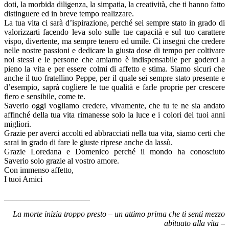
doti, la morbida diligenza, la simpatia, la creatività, che ti hanno fatto
distinguere ed in breve tempo realizzare.
La tua vita ci sarà d’ispirazione, perché sei sempre stato in grado di
valorizzarti facendo leva solo sulle tue capacità e sul tuo carattere
vispo, divertente, ma sempre tenero ed umile. Ci insegni che credere
nelle nostre passioni e dedicare la giusta dose di tempo per coltivare
noi stessi e le persone che amiamo è indispensabile per goderci a
pieno la vita e per essere colmi di affetto e stima. Siamo sicuri che
anche il tuo fratellino Peppe, per il quale sei sempre stato presente e
d’esempio, saprà cogliere le tue qualità e farle proprie per crescere
fiero e sensibile, come te.
Saverio oggi vogliamo credere, vivamente, che tu te ne sia andato
affinché della tua vita rimanesse solo la luce e i colori dei tuoi anni
migliori.
Grazie per averci accolti ed abbracciati nella tua vita, siamo certi che
sarai in grado di fare le giuste riprese anche da lassù.
Grazie Loredana e Domenico perché il mondo ha conosciuto
Saverio solo grazie al vostro amore.
Con immenso affetto,
I tuoi Amici
_____________________
La morte inizia troppo presto – un attimo prima che ti senti mezzo
abituato alla vita –