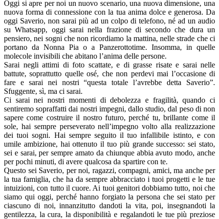
Oggi si apre per noi un nuovo scenario, una nuova dimensione, una
nuova forma di connessione con la tua anima dolce e generosa. Da
oggi Saverio, non sarai più ad un colpo di telefono, né ad un audio
su Whatsapp, oggi sarai nella frazione di secondo che dura un
pensiero, nei sogni che non ricordiamo la mattina, nelle strade che ci
portano da Nonna Pia o a Panzerottotime. Insomma, in quelle
molecole invisibili che abitano l’anima delle persone.
Sarai negli attimi di foto scattate, e di grasse risate e sarai nelle
battute, soprattutto quelle osé, che non perdevi mai l’occasione di
fare e sarai nei nostri “questa totale l’avrebbe detta Saverio”.
Sfuggente, sì, ma ci sarai.
Ci sarai nei nostri momenti di debolezza e fragilità, quando ci
sentiremo sopraffatti dai nostri impegni, dallo studio, dal peso di non
sapere come costruire il nostro futuro, perché tu, brillante come il
sole, hai sempre perseverato nell’impegno volto alla realizzazione
dei tuoi sogni. Hai sempre seguito il tuo infallibile istinto, e con
umile ambizione, hai ottenuto il tuo più grande successo: sei stato,
sei e sarai, per sempre amato da chiunque abbia avuto modo, anche
per pochi minuti, di avere qualcosa da spartire con te.
Questo sei Saverio, per noi, ragazzi, compagni, amici, ma anche per
la tua famiglia, che ha da sempre abbracciato i tuoi progetti e le tue
intuizioni, con tutto il cuore. Ai tuoi genitori dobbiamo tutto, noi che
siamo qui oggi, perché hanno forgiato la persona che sei stato per
ciascuno di noi, innanzitutto dandoti la vita, poi, insegnandoti la
gentilezza, la cura, la disponibilità e regalandoti le tue più preziose