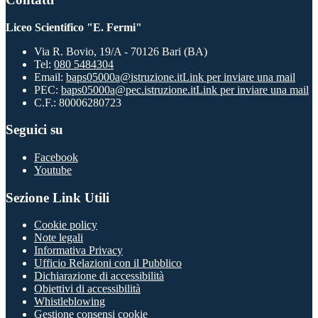
Liceo Scientifico "E. Fermi"
Via R. Bovio, 19/A - 70126 Bari (BA)
Tel:
080 5484304
Email:
baps05000a@istruzione.it
Link per inviare una mail
PEC:
baps05000a@pec.istruzione.it
Link per inviare una mail
C.F.: 80006280723
Seguici su
Facebook
Youtube
Sezione Link Utili
Cookie policy
Note legali
Informativa Privacy
Ufficio Relazioni con il Pubblico
Dichiarazione di accessibilità
Obiettivi di accessibilità
Whistleblowing
Gestione consensi cookie