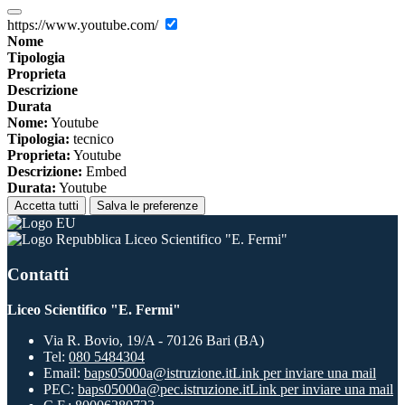
https://www.youtube.com/
Nome
Tipologia
Proprieta
Descrizione
Durata
Nome:
Youtube
Tipologia:
tecnico
Proprieta:
Youtube
Descrizione:
Embed
Durata:
Youtube
Accetta tutti
Salva le preferenze
Liceo Scientifico "E. Fermi"
Contatti
Liceo Scientifico "E. Fermi"
Via R. Bovio, 19/A - 70126 Bari (BA)
Tel:
080 5484304
Email:
baps05000a@istruzione.it
Link per inviare una mail
PEC:
baps05000a@pec.istruzione.it
Link per inviare una mail