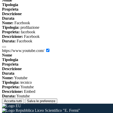
Nome
Tipologia
Proprieta
Descrizione
Durata
Nome:
Facebook
Tipologia:
profilazione
Proprieta:
facebook
Descrizione:
Facebook
Durata:
Facebook
https://www.youtube.com/
Nome
Tipologia
Proprieta
Descrizione
Durata
Nome:
Youtube
Tipologia:
tecnico
Proprieta:
Youtube
Descrizione:
Embed
Durata:
Youtube
Accetta tutti
Salva le preferenze
Liceo Scientifico "E. Fermi"