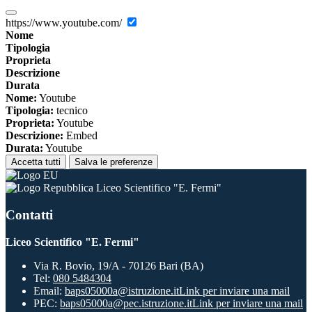
https://www.youtube.com/
Nome
Tipologia
Proprieta
Descrizione
Durata
Nome:
Youtube
Tipologia:
tecnico
Proprieta:
Youtube
Descrizione:
Embed
Durata:
Youtube
Accetta tutti
Salva le preferenze
Liceo Scientifico "E. Fermi"
Contatti
Liceo Scientifico "E. Fermi"
Via R. Bovio, 19/A - 70126 Bari (BA)
Tel:
080 5484304
Email:
baps05000a@istruzione.it
Link per inviare una mail
PEC:
baps05000a@pec.istruzione.it
Link per inviare una mail