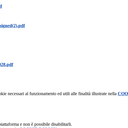
df
signed(2).pdf
028.pdf
kie necessari al funzionamento ed utili alle finalità illustrate nella
COO
attaforma e non è possibile disabilitarli.