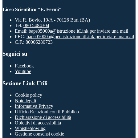
Liceo Scientifico "E. Fermi"
Via R. Bovio, 19/A - 70126 Bari (BA)
Tel:
080 5484304
Email:
baps05000a@istruzione.it
Link per inviare una mail
PEC:
baps05000a@pec.istruzione.it
Link per inviare una mail
C.F.: 80006280723
Seguici su
Facebook
Youtube
Sezione Link Utili
Cookie policy
Note legali
Informativa Privacy
Ufficio Relazioni con il Pubblico
Dichiarazione di accessibilità
Obiettivi di accessibilità
Whistleblowing
Gestione consensi cookie