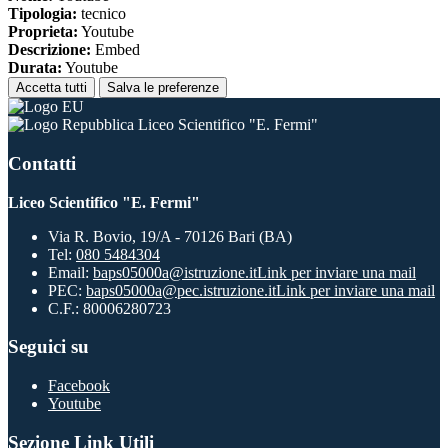
Tipologia:
tecnico
Proprieta:
Youtube
Descrizione:
Embed
Durata:
Youtube
Accetta tutti
Salva le preferenze
Liceo Scientifico "E. Fermi"
Contatti
Liceo Scientifico "E. Fermi"
Via R. Bovio, 19/A - 70126 Bari (BA)
Tel:
080 5484304
Email:
baps05000a@istruzione.it
Link per inviare una mail
PEC:
baps05000a@pec.istruzione.it
Link per inviare una mail
C.F.: 80006280723
Seguici su
Facebook
Youtube
Sezione Link Utili