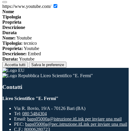
https://www.youtube.com/
Nome
Tipologia
Proprieta
Descrizione
Durata
Nome:
Youtube
Tipologia:
tecnico
Proprieta:
Youtube
Descrizione:
Embed
Durata:
Youtube
Accetta tutti
Salva le preferenze
Liceo Scientifico "E. Fermi"
Contatti
Liceo Scientifico "E. Fermi"
Via R. Bovio, 19/A - 70126 Bari (BA)
Tel:
080 5484304
Email:
baps05000a@istruzione.it
Link per inviare una mail
PEC:
baps05000a@pec.istruzione.it
Link per inviare una mail
C.F.: 80006280723