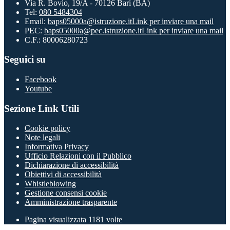
Via R. Bovio, 19/A - 70126 Bari (BA)
Tel:
080 5484304
Email:
baps05000a@istruzione.it
Link per inviare una mail
PEC:
baps05000a@pec.istruzione.it
Link per inviare una mail
C.F.: 80006280723
Seguici su
Facebook
Youtube
Sezione Link Utili
Cookie policy
Note legali
Informativa Privacy
Ufficio Relazioni con il Pubblico
Dichiarazione di accessibilità
Obiettivi di accessibilità
Whistleblowing
Gestione consensi cookie
Amministrazione trasparente
Pagina visualizzata
1181
volte