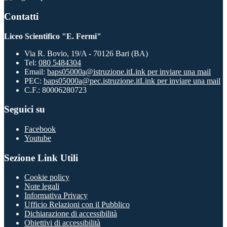
Contatti
Liceo Scientifico "E. Fermi"
Via R. Bovio, 19/A - 70126 Bari (BA)
Tel:
080 5484304
Email:
baps05000a@istruzione.it
Link per inviare una mail
PEC:
baps05000a@pec.istruzione.it
Link per inviare una mail
C.F.: 80006280723
Seguici su
Facebook
Youtube
Sezione Link Utili
Cookie policy
Note legali
Informativa Privacy
Ufficio Relazioni con il Pubblico
Dichiarazione di accessibilità
Obiettivi di accessibilità