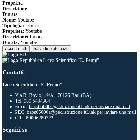
Proprieta
Descrizione
Durata
Nome:
Youtube
Tipologia:
tecnico
Proprieta:
Youtube
Descrizione:
Embed
Durata:
Youtube
Accetta tutti
Salva le preferenze
Liceo Scientifico "E. Fermi"
Contatti
Liceo Scientifico "E. Fermi"
Via R. Bovio, 19/A - 70126 Bari (BA)
Tel:
080 5484304
Email:
baps05000a@istruzione.it
Link per inviare una mail
PEC:
baps05000a@pec.istruzione.it
Link per inviare una mail
C.F.: 80006280723
Seguici su