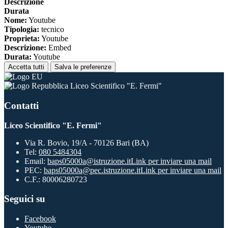
Descrizione
Durata
Nome:
Youtube
Tipologia:
tecnico
Proprieta:
Youtube
Descrizione:
Embed
Durata:
Youtube
Accetta tutti
Salva le preferenze
Liceo Scientifico "E. Fermi"
Contatti
Liceo Scientifico "E. Fermi"
Via R. Bovio, 19/A - 70126 Bari (BA)
Tel:
080 5484304
Email:
baps05000a@istruzione.it
Link per inviare una mail
PEC:
baps05000a@pec.istruzione.it
Link per inviare una mail
C.F.: 80006280723
Seguici su
Facebook
Youtube