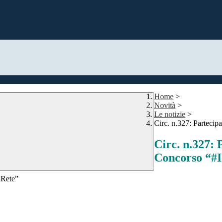
Home
>
Novità
>
Le notizie
>
Circ. n.327: Parteci
Circ. n.327: 
Concorso “#
 Rete”