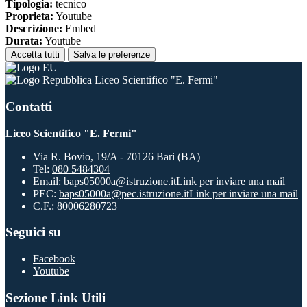
Tipologia:
tecnico
Proprieta:
Youtube
Descrizione:
Embed
Durata:
Youtube
Accetta tutti
Salva le preferenze
Liceo Scientifico "E. Fermi"
Contatti
Liceo Scientifico "E. Fermi"
Via R. Bovio, 19/A - 70126 Bari (BA)
Tel:
080 5484304
Email:
baps05000a@istruzione.it
Link per inviare una mail
PEC:
baps05000a@pec.istruzione.it
Link per inviare una mail
C.F.: 80006280723
Seguici su
Facebook
Youtube
Sezione Link Utili