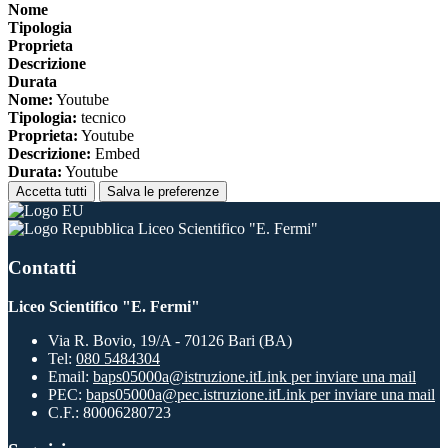
Nome
Tipologia
Proprieta
Descrizione
Durata
Nome:
Youtube
Tipologia:
tecnico
Proprieta:
Youtube
Descrizione:
Embed
Durata:
Youtube
Accetta tutti
Salva le preferenze
Liceo Scientifico "E. Fermi"
Contatti
Liceo Scientifico "E. Fermi"
Via R. Bovio, 19/A - 70126 Bari (BA)
Tel:
080 5484304
Email:
baps05000a@istruzione.it
Link per inviare una mail
PEC:
baps05000a@pec.istruzione.it
Link per inviare una mail
C.F.: 80006280723