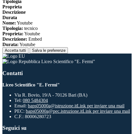
Tipologia
Proprieta
Descrizione
Durata
Nome:
Youtube
Tipologia:
tecnico
Proprieta:
Youtube
Descrizione:
Embed
Durata:
Youtube
Accetta tutti
Salva le preferenze
Liceo Scientifico "E. Fermi"
Contatti
Liceo Scientifico "E. Fermi"
Via R. Bovio, 19/A - 70126 Bari (BA)
Tel:
080 5484304
Email:
baps05000a@istruzione.it
Link per inviare una mail
PEC:
baps05000a@pec.istruzione.it
Link per inviare una mail
C.F.: 80006280723
Seguici su