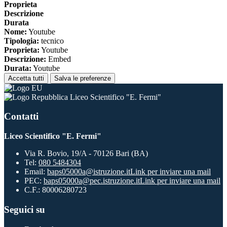
Proprieta
Descrizione
Durata
Nome:
Youtube
Tipologia:
tecnico
Proprieta:
Youtube
Descrizione:
Embed
Durata:
Youtube
Accetta tutti
Salva le preferenze
Liceo Scientifico "E. Fermi"
Contatti
Liceo Scientifico "E. Fermi"
Via R. Bovio, 19/A - 70126 Bari (BA)
Tel:
080 5484304
Email:
baps05000a@istruzione.it
Link per inviare una mail
PEC:
baps05000a@pec.istruzione.it
Link per inviare una mail
C.F.: 80006280723
Seguici su