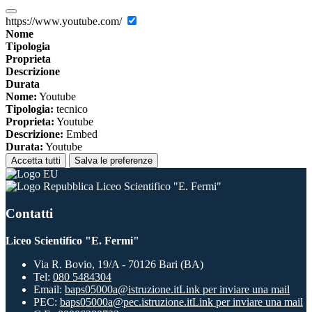
https://www.youtube.com/
Nome
Tipologia
Proprieta
Descrizione
Durata
Nome:
Youtube
Tipologia:
tecnico
Proprieta:
Youtube
Descrizione:
Embed
Durata:
Youtube
Accetta tutti
Salva le preferenze
Liceo Scientifico "E. Fermi"
Contatti
Liceo Scientifico "E. Fermi"
Via R. Bovio, 19/A - 70126 Bari (BA)
Tel:
080 5484304
Email:
baps05000a@istruzione.it
Link per inviare una mail
PEC:
baps05000a@pec.istruzione.it
Link per inviare una mail