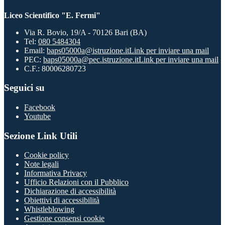
Liceo Scientifico "E. Fermi"
Via R. Bovio, 19/A - 70126 Bari (BA)
Tel:
080 5484304
Email:
baps05000a@istruzione.it
Link per inviare una mail
PEC:
baps05000a@pec.istruzione.it
Link per inviare una mail
C.F.: 80006280723
Seguici su
Facebook
Youtube
Sezione Link Utili
Cookie policy
Note legali
Informativa Privacy
Ufficio Relazioni con il Pubblico
Dichiarazione di accessibilità
Obiettivi di accessibilità
Whistleblowing
Gestione consensi cookie